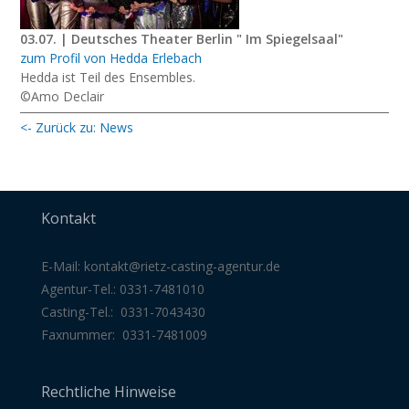
03.07. | Deutsches Theater Berlin " Im Spiegelsaal"
zum Profil von Hedda Erlebach
Hedda ist Teil des Ensembles.
©Amo Declair
<- Zurück zu: News
Kontakt
E-Mail:
kontakt@rietz-casting-agentur
.de
Agentur-Tel.: 0331-7481010
Casting-Tel.: 0331-7043430
Faxnummer: 0331-7481009
Rechtliche Hinweise