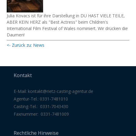
Julia Kovacs ist für ihre Darstellung in DU HAST VIELE TEILE,
ABER KEIN HERZ als "Best Actress" beim Children's
International Film Festival of Wales nominiert. Wir drücken die
Daumen!
<- Zurück zu: News
Kontakt
E-Mail:
kontakt@rietz-casting-agentur
.de
Agentur-Tel.: 0331-7481010
Casting-Tel.: 0331-7043430
Faxnummer: 0331-7481009
Rechtliche Hinweise