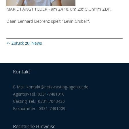
MARIE FÄNGT FEUER - am 24.10. um 20:15 Uhr im ZDF.⁠
Daan Lennard Liebrenz spielt "Levin Gruber".⁠
<- Zurück zu: News
Kontakt
E-Mail:
kontakt@rietz-casting-agentur
.de
Agentur-Tel.: 0331-7481010
Casting-Tel.: 0331-7043430
Faxnummer: 0331-7481009
Rechtliche Hinweise