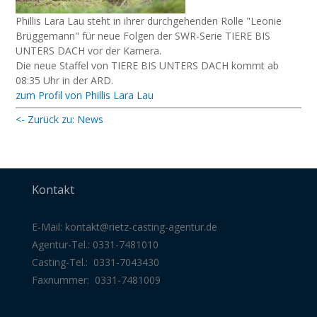
Phillis Lara Lau steht in ihrer durchgehenden Rolle "Leonie
Brüggemann" für neue Folgen der SWR-Serie TIERE BIS
UNTERS DACH vor der Kamera.⁠
Die neue Staffel von TIERE BIS UNTERS DACH kommt ab
08:35 Uhr in der ARD. ⁠ ⁠
zum Profil von Phillis Lara Lau
<- Zurück zu: News
Kontakt
E-Mail:
kontakt@rietz-casting-agentur
.de
Agentur-Tel.: 0331-7481010
Casting-Tel.: 0331-7043430
Faxnummer: 0331-7481009