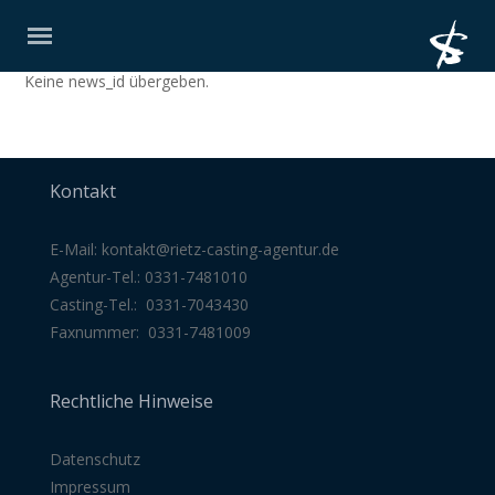
Keine news_id übergeben.
Kontakt
E-Mail:
kontakt@rietz-casting-agentur
.de
Agentur-Tel.: 0331-7481010
Casting-Tel.: 0331-7043430
Faxnummer: 0331-7481009
Rechtliche Hinweise
Datenschutz
Impressum