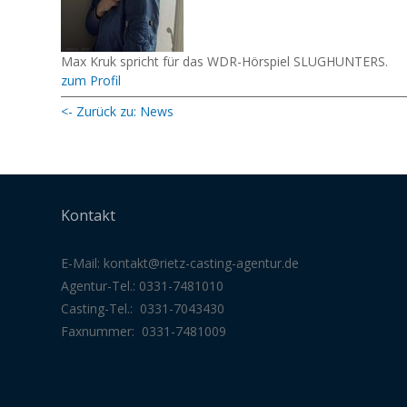
Max Kruk spricht für das WDR-Hörspiel SLUGHUNTERS.
zum Profil
<- Zurück zu: News
Kontakt
E-Mail:
kontakt@rietz-casting-agentur
.de
Agentur-Tel.: 0331-7481010
Casting-Tel.: 0331-7043430
Faxnummer: 0331-7481009