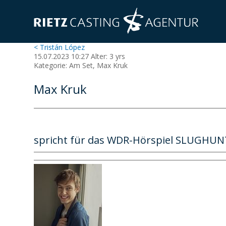
< Tristán López
15.07.2023 10:27 Alter: 3 yrs
Kategorie: Am Set, Max Kruk
Max Kruk
spricht für das WDR-Hörspiel SLUGHU