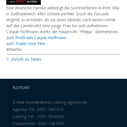
Eine deutsche Familie verbringt die Sommerferien in ihrer Villa
in Südfrankreich. Alles scheint perfekt. Doch die Fassade
beginnt zu bröckeln, als sie eines Abends nach einem Unfall
auf der Landstraße eine junge Frau bei sich aufnehmen. ⁠ ⁠
Caspar Hoffmann durfte die Hauptrolle "Philipp" übernehmen.⁠
zum Profil von Caspar Hoffmann
zum Trailer vom Film
©Netflix
<- Zurück zu: News
Kontakt
E-Mail:
kontakt@rietz-casting-agentur
.de
Agentur-Tel.: 0331-7481010
Casting-Tel.: 0331-7043430
Faxnummer: 0331-7481009