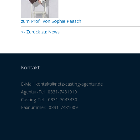
zum Profil von Sophie Paasch
<- Zurück zu: News
Kontakt
E-Mail:
kontakt@rietz-casting-agentur
.de
Agentur-Tel.: 0331-7481010
Casting-Tel.: 0331-7043430
Faxnummer: 0331-7481009