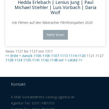
Hedda Erlebach | Lenius Jung | Paul
Michael Stiehler | Luis Vorbach | Daria
Wolf
mit Filmen auf den Biberacher Filmfestspielen 2020
Mehr lesen
News 1121 bis 1127 von 1311
<< Erste
< zurück
1100-1106
1107-1113
1114-1120
1121-1127
1128-1134
1135-1141
1142-1148
vor >
Letzte >>
Kontakt
E-Mail:
kontakt@rietz-casting-agentur
.de
Agentur-Tel.: 0331-7481010