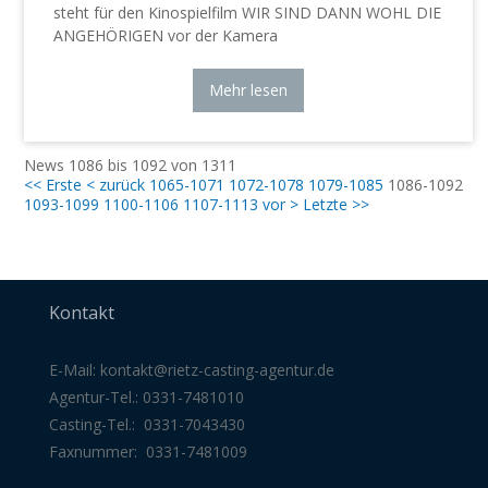
steht für den Kinospielfilm WIR SIND DANN WOHL DIE
ANGEHÖRIGEN vor der Kamera
Mehr lesen
News 1086 bis 1092 von 1311
<< Erste
< zurück
1065-1071
1072-1078
1079-1085
1086-1092
1093-1099
1100-1106
1107-1113
vor >
Letzte >>
Kontakt
E-Mail:
kontakt@rietz-casting-agentur
.de
Agentur-Tel.: 0331-7481010
Casting-Tel.: 0331-7043430
Faxnummer: 0331-7481009