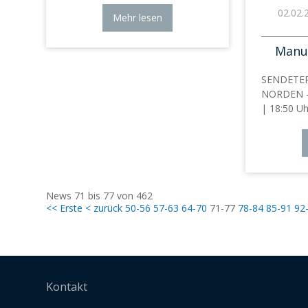
02.02.
Mehr lesen
Manue
SENDETE
NORDEN - 
| 18:50 Uh
News 71 bis 77 von 462
<< Erste
< zurück
50-56
57-63
64-70
71-77
78-84
85-91
92
Kontakt