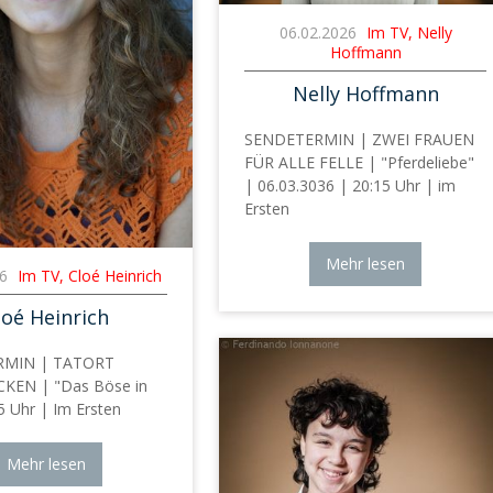
06.02.2026
Im TV, Nelly
Hoffmann
Nelly Hoffmann
SENDETERMIN | ZWEI FRAUEN
FÜR ALLE FELLE | "Pferdeliebe"
| 06.03.3036 | 20:15 Uhr | im
Ersten
Mehr lesen
26
Im TV, Cloé Heinrich
loé Heinrich
RMIN | TATORT
KEN | "Das Böse in
15 Uhr | Im Ersten
Mehr lesen