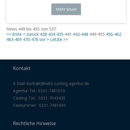
Mehr lesen
News 449 bis 455 von 537
<< Erste
< zurück
428-434
435-441
442-448
449-455
456-462
463-469
470-476
vor >
Letzte >>
Kontakt
E-Mail:
kontakt@rietz-casting-agentur
.de
Agentur-Tel.: 0331-7481010
Casting-Tel.: 0331-7043430
Faxnummer: 0331-7481009
Rechtliche Hinweise